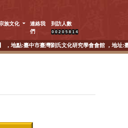
宗族文化
連絡我
到訪人數
們
0
0
2
0
5
8
1
4
中部場】 ，地點:臺中市臺灣劉氏文化研究學會會館 ，