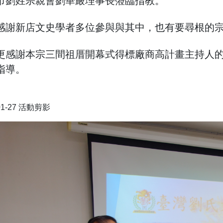
市劉姓宗親會劉華嚴理事長蒞臨指教。
新店文史學者多位參與與其中，也有要尋根的宗
謝本宗三間祖厝開幕式得標廠商高計畫主持人的參
指導。
-01-27 活動剪影