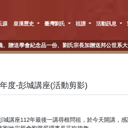
氏源
皇漢歷史
臺灣劉氏
祖譜
活動訊息
公世系大圖一幅，並提供午餐)
2年度-彭城講座(活動剪影)
講座112年最後一講尋根問祖，於今天開講，感