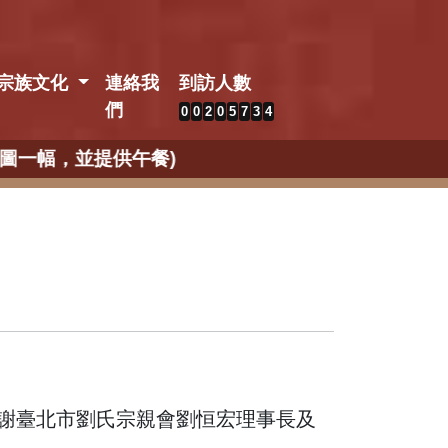
宗族文化
連絡我
到訪人數
們
0
0
2
0
5
7
3
4
謝臺北市劉氏宗親會劉恒宏理事長及