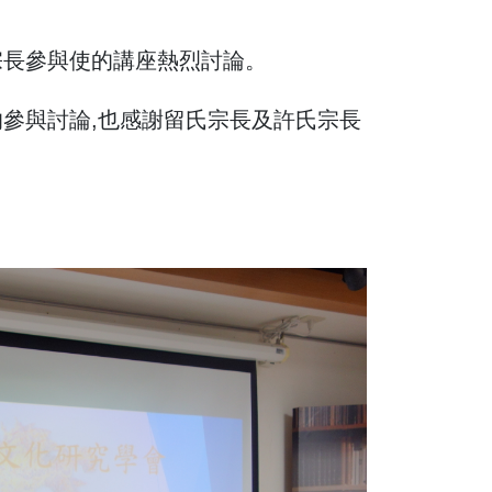
長參與使的講座熱烈討論。
與討論,也感謝留氏宗長及許氏宗長