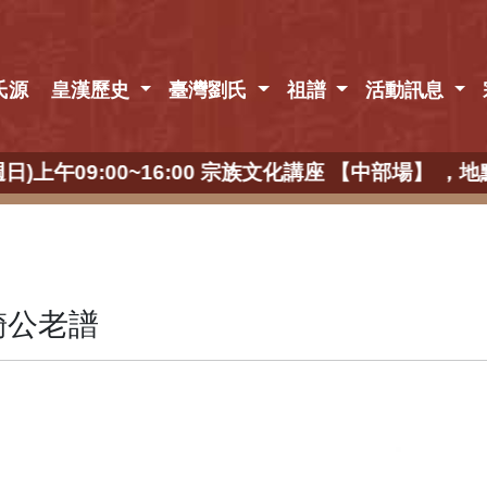
氏源
皇漢歷史
臺灣劉氏
祖譜
活動訊息
日)上午09:00~16:00 宗族文化講座 【中部
錡公老譜