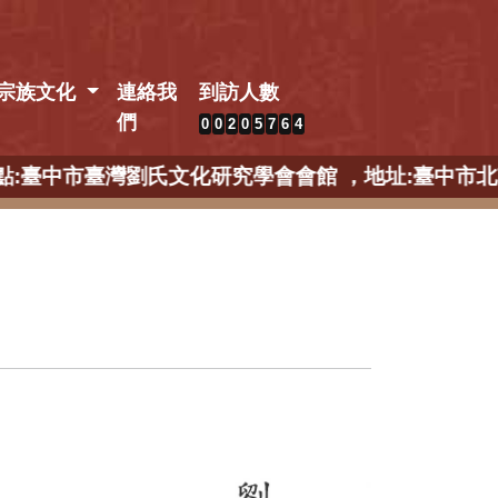
宗族文化
連絡我
到訪人數
們
0
0
2
0
5
7
6
4
場】 ，地點:臺中市臺灣劉氏文化研究學會會館 ，地址: