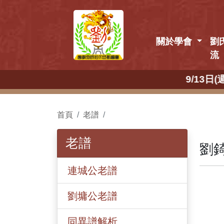
關於學會
劉
流
9/13日(週
首頁
老譜
老譜
劉
連城公老譜
劉墉公老譜
同異譜解析