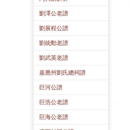
劉澤公老譜
劉展程公譜
劉統勳老譜
劉武英老譜
嘉應州劉氏總祠譜
巨河公譜
巨浩公老譜
巨海公老譜