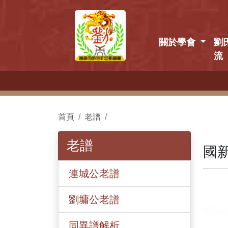
關於學會
劉
流
9/
首頁
老譜
老譜
國新
連城公老譜
劉墉公老譜
同異譜解析