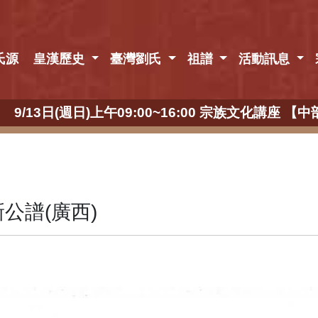
氏源
皇漢歷史
臺灣劉氏
祖譜
活動訊息
13日(週日)上午09:00~16:00 宗族文化講座
公譜(廣西)