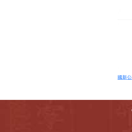
劉永富主編西元一九六一
年
龍川族譜
五忠堂先祖傳略
劉氏1988年村雅(南投竹山)
國新公
劉氏大宗譜(1989年福建上
杭元龍公)(台中土牛)
劉氏大宗譜(一九九三年)
劉氏宗譜(莊吳玉圖)(1986)