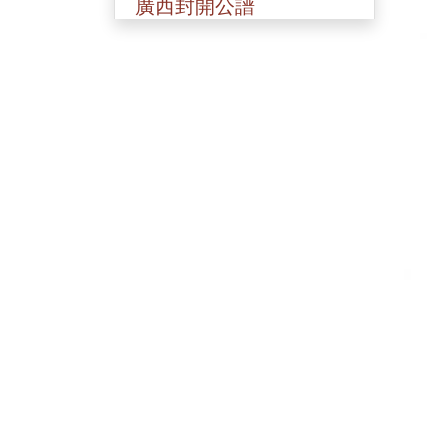
廣西封開公譜
香港劉氏總譜(一九○八)年
香港新界譜
順公譜(山東來台)
珊屏劉氏老譜(彰化)
新界粉嶺區馬尾吓簡頭村
劉氏族譜
巨淵清公
巨淵朝奉公
劉華巖老譜