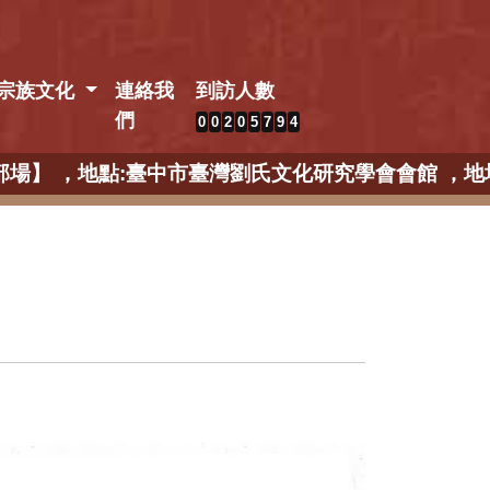
宗族文化
連絡我
到訪人數
們
0
0
2
0
5
7
9
4
 【中部場】 ，地點:臺中市臺灣劉氏文化研究學會會館 