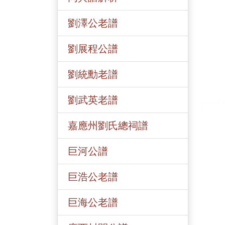
劉澤公老譜
劉展程公譜
劉統勳老譜
劉武英老譜
嘉應州劉氏總祠譜
巨河公譜
巨浩公老譜
巨海公老譜