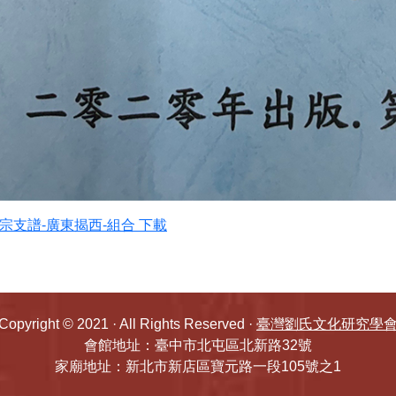
宗支譜-廣東揭西-組合 下載
Copyright © 2021 · All Rights Reserved ·
臺灣劉氏文化研究學
會館地址：臺中市北屯區北新路32號
家廟地址：新北市新店區寶元路一段105號之1