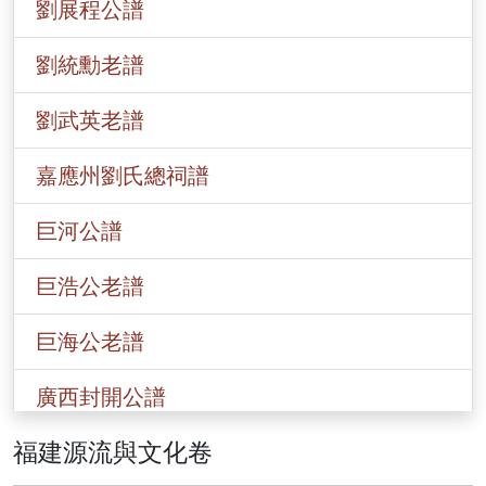
劉展程公譜
劉統勳老譜
劉武英老譜
嘉應州劉氏總祠譜
巨河公譜
巨浩公老譜
巨海公老譜
廣西封開公譜
福建源流與文化卷
香港劉氏總譜(一九○八)年