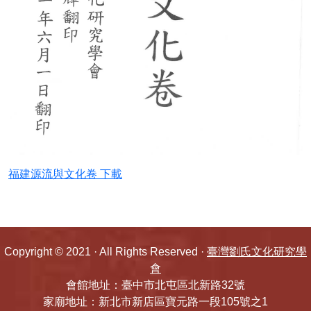
五忠堂先祖傳略
劉氏1988年村雅(南投竹山)
劉氏大宗譜(1989年福建上杭元龍公)(台中土
牛)
劉氏大宗譜(一九九三年)
福建源流與文化卷 下載
劉氏宗譜(莊吳玉圖)(1986)
劉氏宗譜1988(劉邦友台北若連)
Copyright © 2021 · All Rights Reserved ·
臺灣劉氏文化研究學
劉氏宗譜1989巨漢(五溝水)
會
會館地址：臺中市北屯區北新路32號
友明公譜(上杭)
家廟地址：新北市新店區寶元路一段105號之1