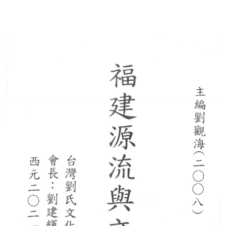
香港新界譜
順公譜(山東來台)
珊屏劉氏老譜(彰化)
新界粉嶺區馬尾吓簡頭村劉氏族譜
巨淵清公
巨淵朝奉公
劉華巖老譜
劉永富主編西元一九六一年
龍川族譜