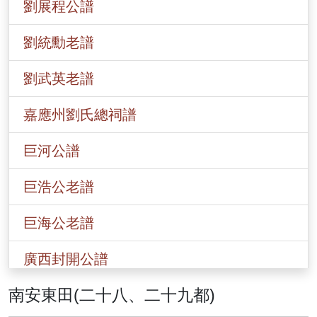
劉展程公譜
劉統勳老譜
劉武英老譜
嘉應州劉氏總祠譜
巨河公譜
巨浩公老譜
巨海公老譜
廣西封開公譜
南安東田(二十八、二十九都)
香港劉氏總譜(一九○八)年