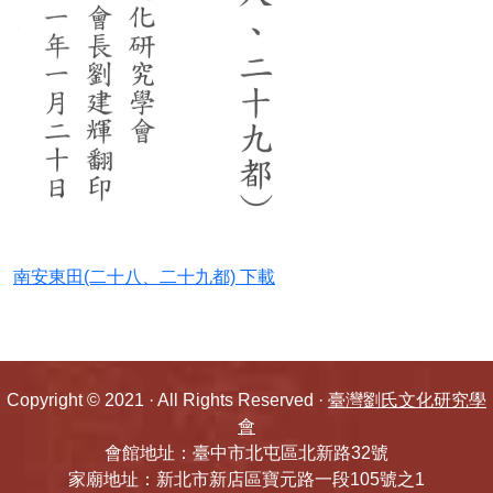
五忠堂先祖傳略
劉氏1988年村雅(南投竹山)
劉氏大宗譜(1989年福建上杭元龍公)(台中土
牛)
劉氏大宗譜(一九九三年)
南安東田(二十八、二十九都) 下載
劉氏宗譜(莊吳玉圖)(1986)
劉氏宗譜1988(劉邦友台北若連)
Copyright © 2021 · All Rights Reserved ·
臺灣劉氏文化研究學
劉氏宗譜1989巨漢(五溝水)
會
會館地址：臺中市北屯區北新路32號
友明公譜(上杭)
家廟地址：新北市新店區寶元路一段105號之1