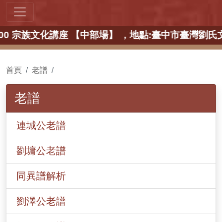
0~16:00 宗族文化講座 【中部場】 ，地點:臺中
首頁
老譜
老譜
連城公老譜
劉墉公老譜
同異譜解析
劉澤公老譜