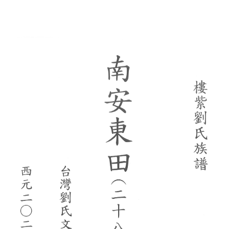
香港新界譜
順公譜(山東來台)
珊屏劉氏老譜(彰化)
新界粉嶺區馬尾吓簡頭村劉氏族譜
巨淵清公
巨淵朝奉公
劉華巖老譜
劉永富主編西元一九六一年
龍川族譜